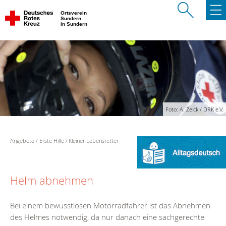
Ortsverein
Sundern
in Sundern
Foto: A. Zelck / DRK e.V.
Angebote
Erste Hilfe
Kleiner Lebensretter
Helm abnehmen
Bei einem bewusstlosen Motorradfahrer ist das Abnehmen
des Helmes notwendig, da nur danach eine sachgerechte