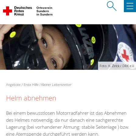
Ortsverein
Sundern
in Sundern
Foto: A. Zelck / DRK e.V.
Angebote
Erste Hilfe
Kleiner Lebensretter
Helm abnehmen
Bei einem bewusstlosen Motorradfahrer ist das Abnehmen
des Helmes notwendig, da nur danach eine sachgerechte
Lagerung (bei vorhandener Atmung: stabile Seitenlage ) bzw.
eine Atemspende durchgeführt werden kann.