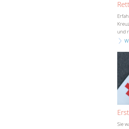
Ret
Erfah
Kreuz
und r
W
Erst
Sie w