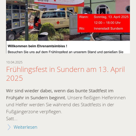
10.04.2025
07.
rn
Frühlingsfest in Sundern am 13. April
N
2025
R
u
Wir sind wieder dabei, wenn das bunte Stadtfest im
L
Frühjahr in Sundern beginnt.
Unsere fleißigen Helferinnen
und Helfer werden Sie während des Stadtfests in der
Au
Fußgängerzone verpflegen.
 wir
Ro
Satt...
Zuk
Weiterlesen
neu