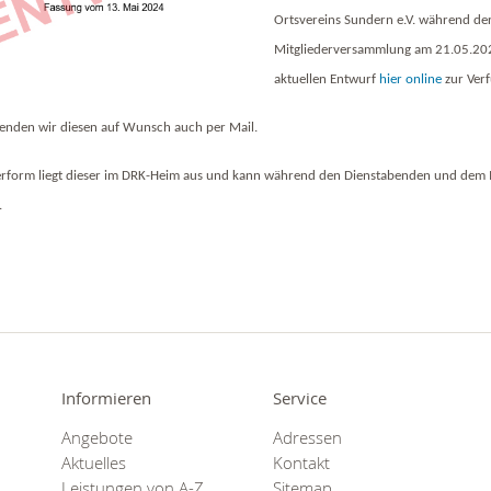
Ortsvereins Sundern e.V. während de
Mitgliederversammlung am 21.05.20
aktuellen Entwurf
hier online
zur Verf
enden wir diesen auf Wunsch auch per Mail.
erform liegt dieser im DRK-Heim aus und kann während den Dienstabenden und dem
.
Informieren
Service
Angebote
Adressen
Aktuelles
Kontakt
Leistungen von A-Z
Sitemap