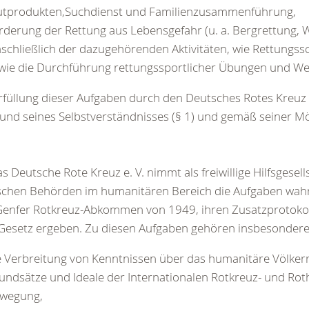
utprodukten,Suchdienst und Familienzusammenführung,
rderung der Rettung aus Lebensgefahr (u. a. Bergrettung, 
nschließlich der dazugehörenden Aktivitäten, wie Rettung
wie die Durchführung rettungssportlicher Übungen und W
rfüllung dieser Aufgaben durch den Deutsches Rotes Kreuz e.
und seines Selbstverständnisses (§ 1) und gemäß seiner Mö
as Deutsche Rote Kreuz e. V. nimmt als freiwillige Hilfsgesell
chen Behörden im humanitären Bereich die Aufgaben wahr,
Genfer Rotkreuz-Abkommen von 1949, ihren Zusatzprotoko
Gesetz ergeben. Zu diesen Aufgaben gehören insbesonder
e Verbreitung von Kenntnissen über das humanitäre Völkerr
undsätze und Ideale der Internationalen Rotkreuz- und Ro
wegung,