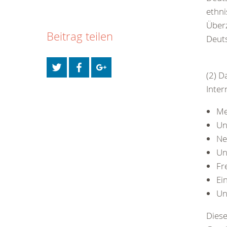
ethni
Überz
Beitrag teilen
Deut
(2) D
Inte
Me
Un
Ne
Un
Fre
Ei
Un
Diese