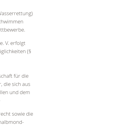
Wasserrettung)
sschwimmen
ettbewerbe.
 V. erfolgt
glichkeiten (§
schaft für die
 die sich aus
llen und dem
e
echt sowie die
thalbmond-