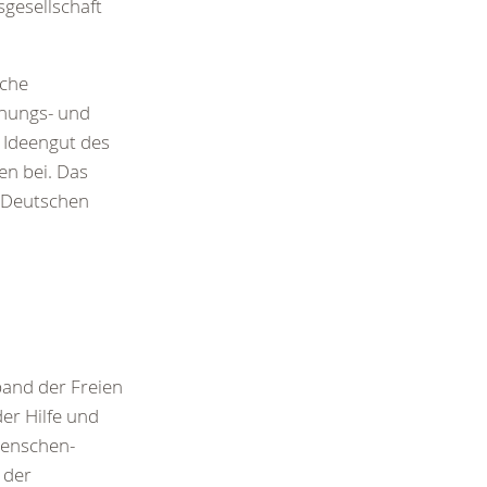
sgesellschaft
iche
ehungs- und
 Ideengut des
en bei. Das
s Deutschen
band der Freien
er Hilfe und
menschen-
 der