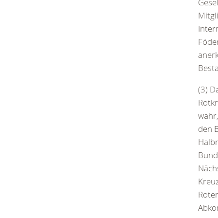
Gesel
Mitgl
Inter
Föder
anerk
Besta
(3) D
Rotkr
wahr,
den B
Halbm
Bunde
Nächs
Kreuz
Roten
Abko