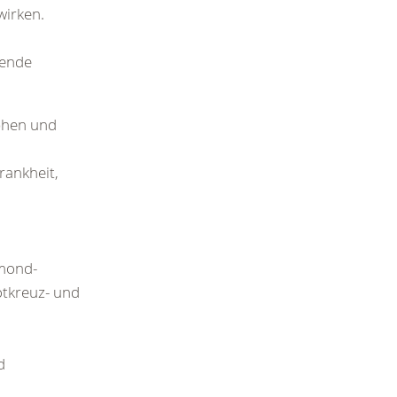
wirken.
gende
ophen und
rankheit,
bmond-
otkreuz- und
d