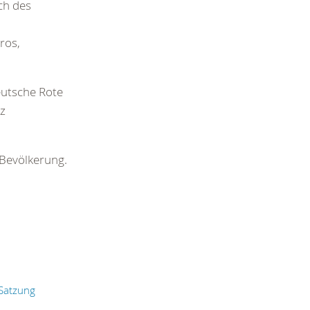
ch des
ros,
utsche Rote
tz
 Bevölkerung.
 Satzung