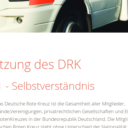
atzung des DRK
1 - Selbstverständnis
as Deutsche Rote Kreuz ist die Gesamtheit aller Mitglieder,
nde,Vereinigungen, privatrechtlichen Gesellschaften und E
otenKreuzes in der Bundesrepublik Deutschland. Die Mitgl
chen Roten Kreuz steht ohne Unterschied der Nationalität,