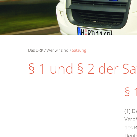
Das DRK
Wer wir sind
Satzung
§ 1 und § 2 der S
§ 
(1) D
Verbä
des R
Deuts