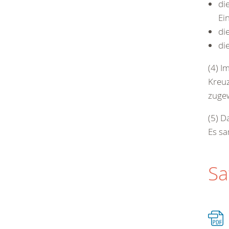
di
Ei
di
di
(4) 
Kreuz
zuge
(5) D
Es sa
Sa