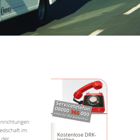
inrichtungen
iedschaft im
Kostenlose DRK-
 der
Hotline.