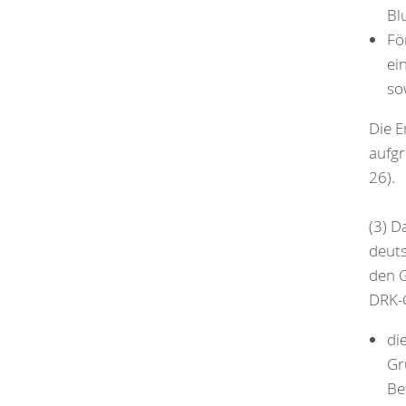
Bl
Fö
ei
so
Die E
aufgr
26).
(3) D
deuts
den 
DRK-
di
Gr
Be