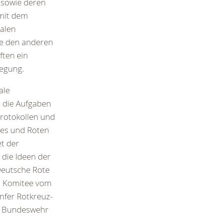
 sowie deren
 mit dem
nalen
ie den anderen
ten ein
wegung.
ale
 die Aufgaben
rotokollen und
zes und Roten
t der
 die Ideen der
Deutsche Rote
en Komitee vom
nfer Rotkreuz-
r Bundeswehr