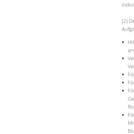
indiv
(2) D
Aufg
Hi
an
Ve
Ve
Fö
Fö
Fö
Ge
Ro
Fö
Mi
Bl