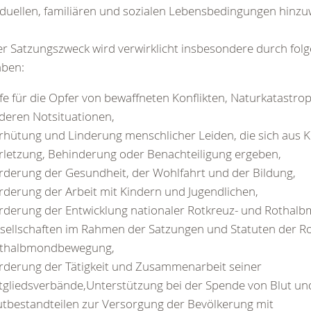
iduellen, familiären und sozialen Lebensbedingungen hinzu
er Satzungszweck wird verwirklicht insbesondere durch fol
aben:
lfe für die Opfer von bewaffneten Konflikten, Naturkatastr
deren Notsituationen,
rhütung und Linderung menschlicher Leiden, die sich aus K
rletzung, Behinderung oder Benachteiligung ergeben,
rderung der Gesundheit, der Wohlfahrt und der Bildung,
rderung der Arbeit mit Kindern und Jugendlichen,
rderung der Entwicklung nationaler Rotkreuz- und Rothal
sellschaften im Rahmen der Satzungen und Statuten der R
thalbmondbewegung,
rderung der Tätigkeit und Zusammenarbeit seiner
tgliedsverbände,Unterstützung bei der Spende von Blut un
utbestandteilen zur Versorgung der Bevölkerung mit