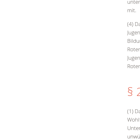
unter
mit.
(4) D
Jugen
Bildu
Roten
Jugen
Roten
§ 
(1) D
Wohlf
Unter
unwür