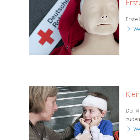
Erst
Erste 
We
Klei
Der kl
zudem 
We