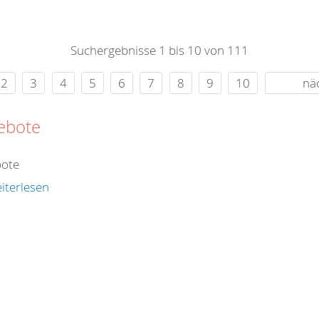
0
365
0
r Sie
Suchergebnisse 1 bis 10 von 111
rei
ie Uhr
2
3
4
5
6
7
8
9
10
nä
ebote
ote
iterlesen