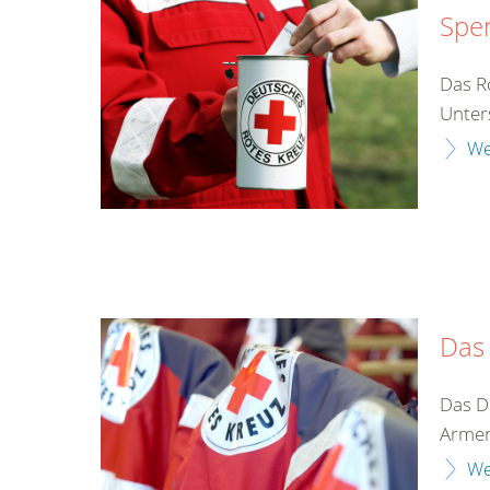
Spe
Das Ro
Unter
We
Das
Das D
Armen
We