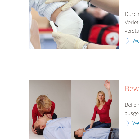
Durch
Verle
versta
We
Bewu
Bei ei
ausges
We