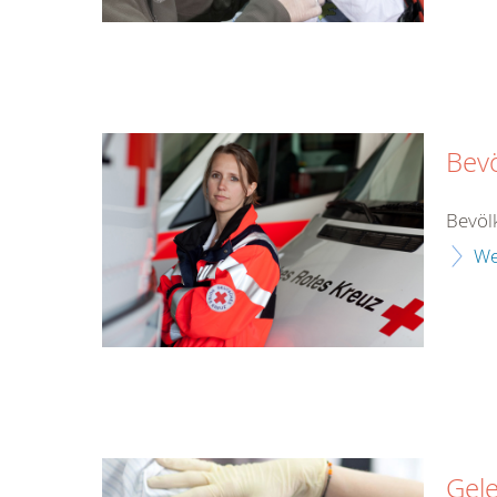
Bev
Bevöl
We
Gel