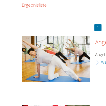
0800
Ergebnisliste
00
Infos fü
kostenf
rund um d
1
Ang
Angeb
We