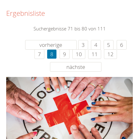
Ergebnisliste
Suchergebnisse 71 bis 80 von 111
vorherige
3
4
5
6
7
8
9
10
11
12
nächste