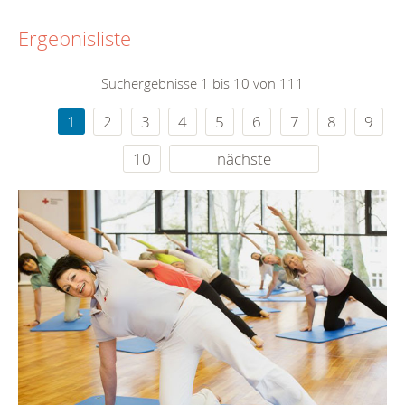
Ergebnisliste
Suchergebnisse 1 bis 10 von 111
1
2
3
4
5
6
7
8
9
10
nächste