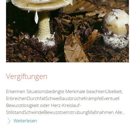
Vergiftungen
Erkennen Situationsbedingte Merkmale beachtenÜbelkeit,
ErbrechenDurchfallSchweißausbrücheKrämpfeEventuell
Bewusstlosigkeit oder Herz-Kreislauf-
StillstandSchwindelBewusstseinstrübungMaßnahmen Alle...
Weiterlesen