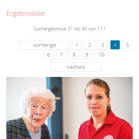
Ergebnisliste
Suchergebnisse 31 bis 40 von 111
vorherige
1
2
3
4
5
6
7
8
9
10
nächste