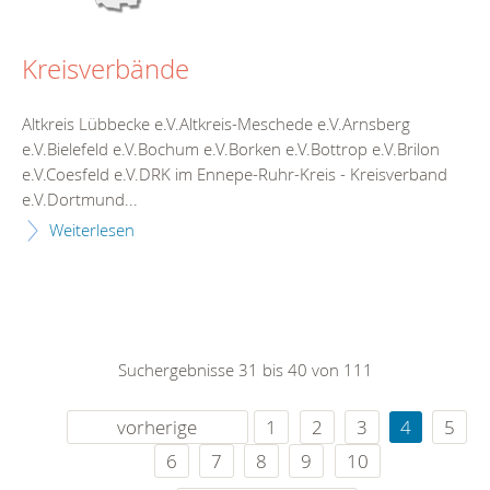
Kreisverbände
Altkreis Lübbecke e.V.Altkreis-Meschede e.V.Arnsberg
e.V.Bielefeld e.V.Bochum e.V.Borken e.V.Bottrop e.V.Brilon
e.V.Coesfeld e.V.DRK im Ennepe-Ruhr-Kreis - Kreisverband
e.V.Dortmund...
Weiterlesen
Suchergebnisse 31 bis 40 von 111
vorherige
1
2
3
4
5
6
7
8
9
10