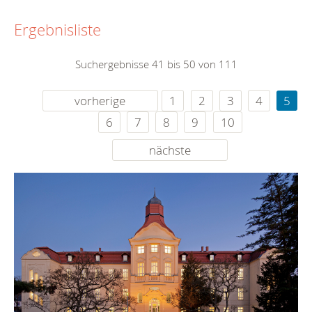
Ergebnisliste
Suchergebnisse 41 bis 50 von 111
vorherige
1
2
3
4
5
6
7
8
9
10
nächste