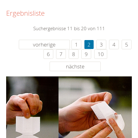
Ergebnisliste
Suchergebnisse 11 bis 20 von 111
vorherige
1
2
3
4
5
6
7
8
9
10
nächste