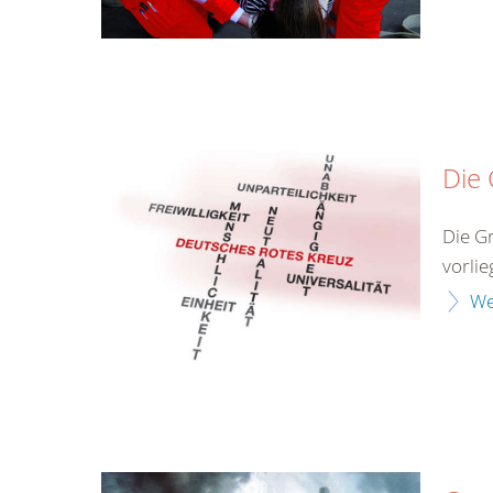
Die
Die G
vorlie
We