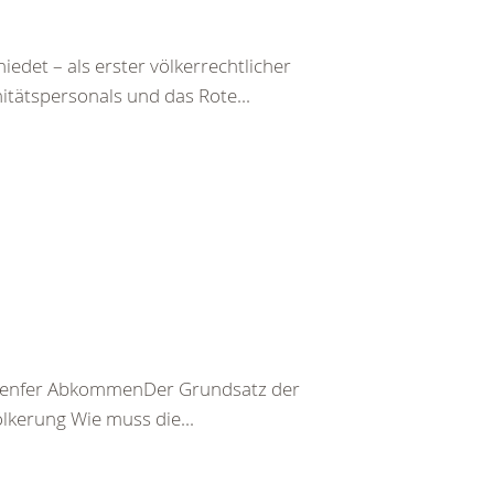
det – als erster völkerrechtlicher
itätspersonals und das Rote...
er Genfer AbkommenDer Grundsatz der
kerung Wie muss die...