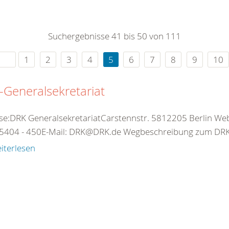
0
365
0
r Sie
Suchergebnisse 41 bis 50 von 111
rei
ie Uhr
1
2
3
4
5
6
7
8
9
10
Generalsekretariat
se:DRK GeneralsekretariatCarstennstr. 5812205 Berlin Web:
5404 - 450E-Mail: DRK@DRK.de Wegbeschreibung zum DRK-
iterlesen