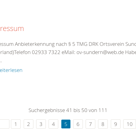
ressum
essum Anbieterkennung nach § 5 TMG DRK Ortsverein Sund
rland)Telefon 02933 7322 eMail: ov-sundern@web.de Habe
..
eiterlesen
Suchergebnisse 41 bis 50 von 111
1
2
3
4
5
6
7
8
9
10