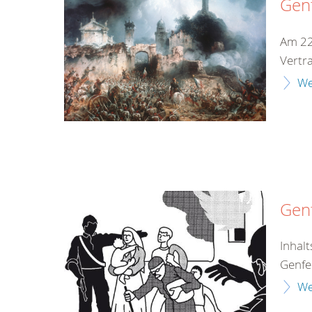
Gen
Am 22
Vertr
We
Genf
Inhal
Genfe
We