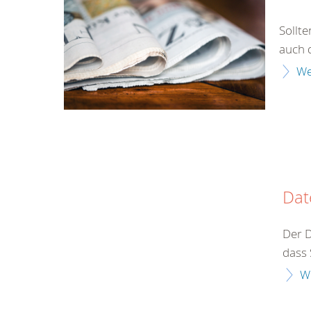
Sollt
auch 
We
Dat
Der D
dass 
W