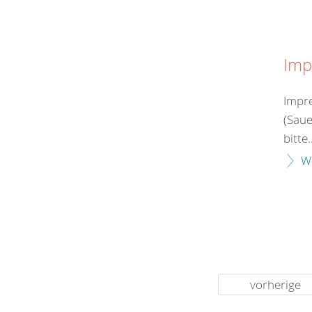
Imp
Impr
(Saue
bitte.
W
vorherige