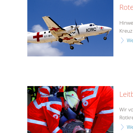
Rote
Hinwe
Kreuz
We
Leit
Wir v
Rotkr
We