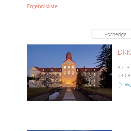
0800
Ergebnisliste
00
Infos fü
kostenf
rund um d
vorherige
DRK-
Adres
030 8
We