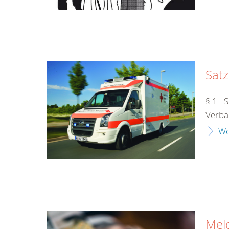
Sat
§ 1 - 
Verbä
We
Mel