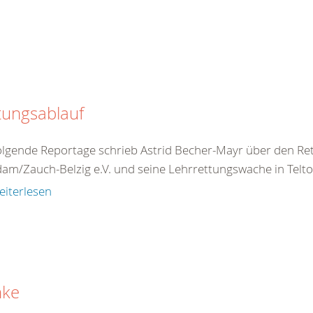
tungsablauf
olgende Reportage schrieb Astrid Becher-Mayr über den R
am/Zauch-Belzig e.V. und seine Lehrrettungswache in Teltow
eiterlesen
nke