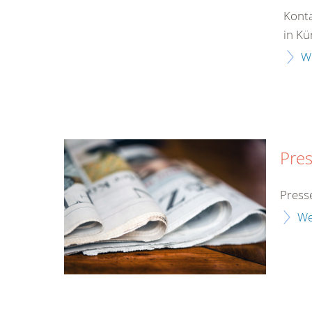
Konta
in Kü
W
Pres
Press
We