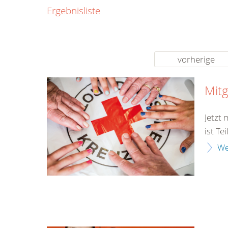
0800
Ergebnisliste
00
Infos fü
kostenf
rund um d
vorherige
Mitg
Jetzt
ist Te
We