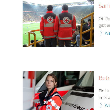
Sani
Ob Ro
gibt e
We
Bet
Ein Un
im Sta
We