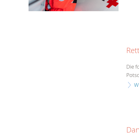
Ret
Die f
Potsd
W
Da