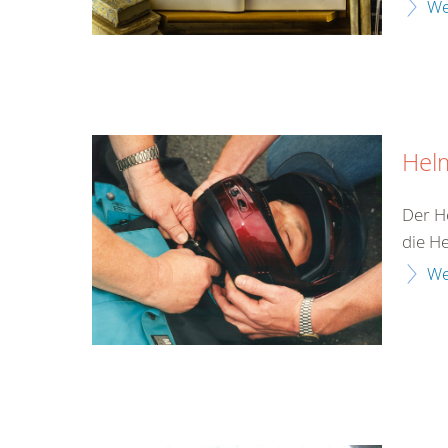
We
Hel
Der H
die H
We