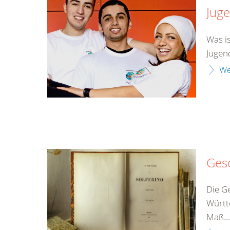
Jug
Was is
Jugen
We
Ges
Die G
Württ
Maß...