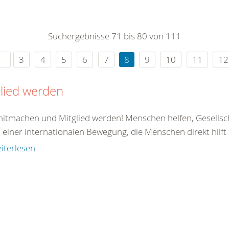
0
365
0
r Sie
Suchergebnisse 71 bis 80 von 111
rei
ie Uhr
3
4
5
6
7
8
9
10
11
12
lied werden
 mitmachen und Mitglied werden! Menschen helfen, Gesellsc
il einer internationalen Bewegung, die Menschen direkt hilft od
iterlesen