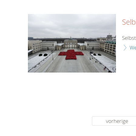
Selb
Selbs
We
vorherige