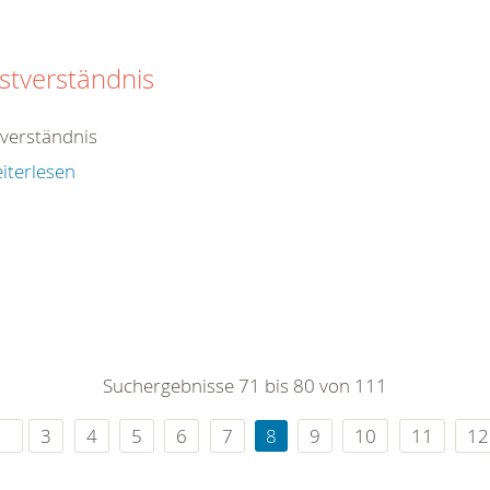
stverständnis
tverständnis
iterlesen
Suchergebnisse 71 bis 80 von 111
3
4
5
6
7
8
9
10
11
12